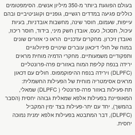
בעולם הפוגעת ביותר מ-350 מיליון אנשים. הסימפטומים
כוללים פגיעה במדדים רגשיים, גופניים וקוגניטיביים ובהם
עייפות, שעמום, חוסר שינה, מחשבות אובדניות, בעיות
עיכול, תסכול, כעס, אובדן חשק מיני, בידוד, חוסר ריכוז,
ואובדן זיכרון. מחקרים עדכניים הראו כי אזורים שונים
במוח של חולי דיכאון עוברים שינויים פיזיולוגיים
ותפקודיים משמעותיים. מחקרי הדמיה מוחית מראים
ירידה בנפח קליפת המוח באזורים פרה-פרונטליים
(DLPFC) וירידה בנפח ההיפוקמפוס. חולים עם דכאון
מראים אסימטריה מוחית של הפעילות החשמלית:
תת-פעילות באזור פרה-פרונטלי ( DLPFC) שמאלי,
המאופיינת בפעילות אלפא שמאלית גבוהה יחסית (הסבר
בהמשך), יחד עם יתר-פעילות בצד ימין המקביל
(DLPFC), דבר המתבטא בפעילות אלפא ימנית נמוכה
יחסית.