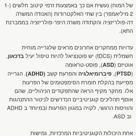
של המוח) נעשית אם כך באמצעות זרמי קיטוב חלשים (1-
2 מיליאמפר) בין שתי האלקטרודות (האנודה המשרה
דה-פולריזציה והקתודה משרה היפר-פולריזציה בממברנת
התא).
עדויות ממחקרים אחרונים מראים שלגרייה מוחית
חשמלית (tDCS) יש פוטנציאל להיות טיפול יעיל
,
בדכאון
אוטיזם (
), פוסט-טראומה
ASD
(
),
והפרעת קשב
. הגרייה
PTSD
פיברומיאלגיה
(
ADHD
)
מסייעת בהקלת חומרת הסימפטומים של הפרעות
אלו. מחקר מקיף הראה שהתפקודים הניהוליים, שהם
אוסף תהליכים קוגניטיביים הנדרשים לניטור ההתנהגות
והוויסות הרגשי, לקויה במגוון הפרעות ובמיוחד ב ADHD
וב ASD.
אחת היכולות הקוגניטיביות המרכזיות, גמישות