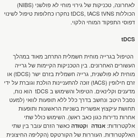
לאחרונה, טכניקות של גירוי מוחי לא פולשני (NIBS)
הכוללות tDCS, tACS tVNS נחקרו כחלופות טיפול לשינוי
דפוסי התפקוד המוחי הלקוי.
tDCS
הטיפול בגרייה מוחית חשמלית התרחב מאוד במהלך
העשורים האחרונים. בין הטכניקות הקיימות של גרייה
מוחית לא פולשנית, גרייה חשמלית בזרם ישר (tDCS) או
זרם חילופין (tACS) זוכה להתעניינות הולכת וגוברת על ידי
מדענים וקלינאים. הטיפול והשימוש ב tDCS הוא נוח,
נסבל היטב ונחשב בדרך כלל ללא תופעות לוואי (למעט
תחושת עיקצוץ אפשרית בשניות הראשונות ותופעות
אחרות נדירות כגון כאב ראש). השימוש כולל שתי
אלקטרודות:
ו
כאשר הזרם עובר בין שתי
אנודה
קטודה
האלקטרודות. העוררות של הקורטקס (הקליפה החיצונית